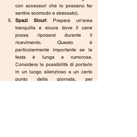
con accessori che lo possano far 
sentire scomodo e stressato).
Spazi Sicuri
: Prepara un'area 
tranquilla e sicura dove il cane 
possa riposarsi durante il 
ricevimento. Questo è 
particolarmente importante se la 
festa è lunga e rumorosa. 
Considera la possibilità di portarlo 
in un luogo silenzioso a un certo 
punto della giornata, per 
permettergli di riposare. 
Considera il Benessere del Cane
: 
Valuta se il cane potrebbe 
stressarsi troppo in un ambiente 
affollato. Se pensi che potrebbe 
non gestire bene la situazione, 
potrebbe essere meglio includerlo 